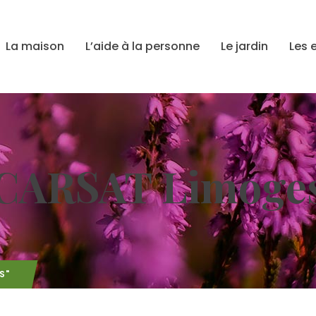
La maison
L’aide à la personne
Le jardin
Les 
CARSAT Limoge
S"