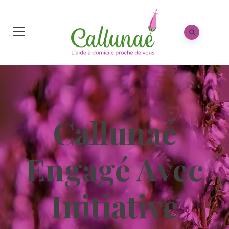
Callunaé
Engagé Avec
Initiative