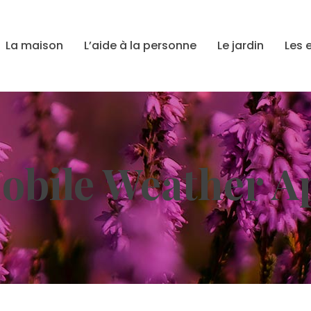
La maison
L’aide à la personne
Le jardin
Les 
obile Weather A