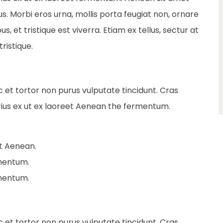
s. Morbi eros urna, mollis porta feugiat non, ornare
 et tristique est viverra. Etiam ex tellus, sectur at
ristique.
ec et tortor non purus vulputate tincidunt. Cras
ius ex ut ex laoreet Aenean the fermentum.
et Aenean.
rmentum.
rmentum.
ec et tortor non purus vulputate tincidunt. Cras