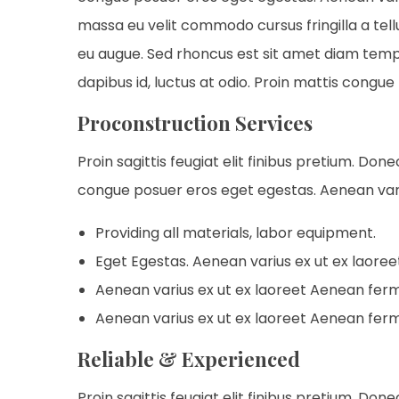
massa eu velit commodo cursus fringilla a tellu
eu augue. Sed rhoncus est sit amet diam tempus,
dapibus id, luctus at odio. Proin mattis congue t
Proconstruction Services
Proin sagittis feugiat elit finibus pretium. Don
congue posuer eros eget egestas. Aenean var
Providing all materials, labor equipment.
Eget Egestas. Aenean varius ex ut ex laore
Aenean varius ex ut ex laoreet Aenean fe
Aenean varius ex ut ex laoreet Aenean fe
Reliable & Experienced
Proin sagittis feugiat elit finibus pretium. Don