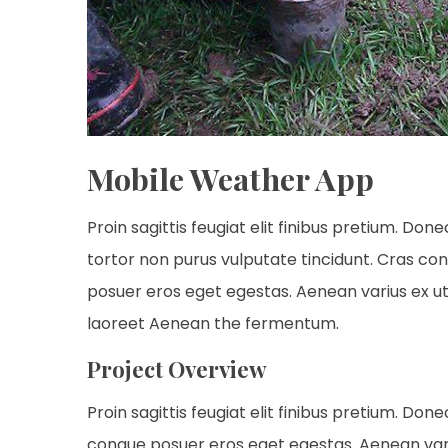
Mobile Weather App
Proin sagittis feugiat elit finibus pretium. Done
tortor non purus vulputate tincidunt. Cras co
posuer eros eget egestas. Aenean varius ex ut
laoreet Aenean the fermentum.
Project Overview
Proin sagittis feugiat elit finibus pretium. Don
congue posuer eros eget egestas. Aenean var