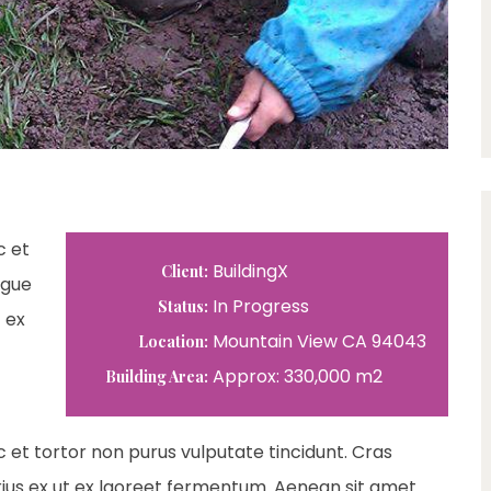
c et
BuildingX
Client:
ngue
In Progress
Status:
 ex
Mountain View CA 94043
Location:
Approx: 330,000 m2
Building Area:
ec et tortor non purus vulputate tincidunt. Cras
ius ex ut ex laoreet fermentum. Aenean sit amet