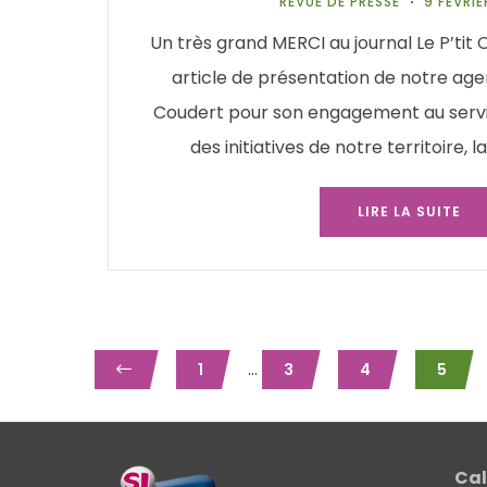
REVUE DE PRESSE
9 FÉVRIE
Un très grand MERCI au journal Le P’tit 
article de présentation de notre age
Coudert pour son engagement au servic
des initiatives de notre territoire,
LIRE LA SUITE
...
1
3
4
5
Cal