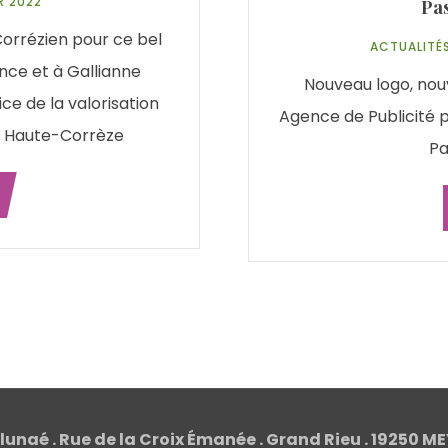
R 2022
Pas
Corrézien pour ce bel
ACTUALITÉ
nce et à Gallianne
Nouveau logo, nouv
e de la valorisation
Agence de Publicité p
 la Haute-Corrèze
Pa
lunaé . Rue de la Croix Émanée . Grand Rieu . 19250 MEY