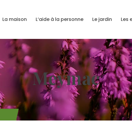
La maison
L’aide à la personne
Le jardin
Les 
Meymac
E 5)